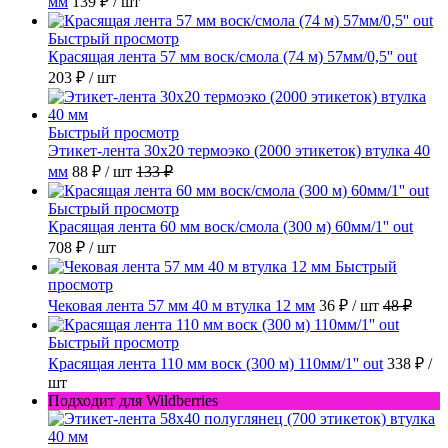
мм
139 ₽
/ шт
Быстрый просмотр
Красящая лента 57 мм воск/смола (74 м) 57мм/0,5'' out
203 ₽
/ шт
Быстрый просмотр
Этикет-лента 30х20 термоэко (2000 этикеток) втулка 40
мм
88 ₽
/ шт
133 ₽
Быстрый просмотр
Красящая лента 60 мм воск/смола (300 м) 60мм/1'' out
708 ₽
/ шт
Быстрый
просмотр
Чековая лента 57 мм 40 м втулка 12 мм
36 ₽
/ шт
48 ₽
Быстрый просмотр
Красящая лента 110 мм воск (300 м) 110мм/1'' out
338 ₽
/
шт
Подходит для Wildberries