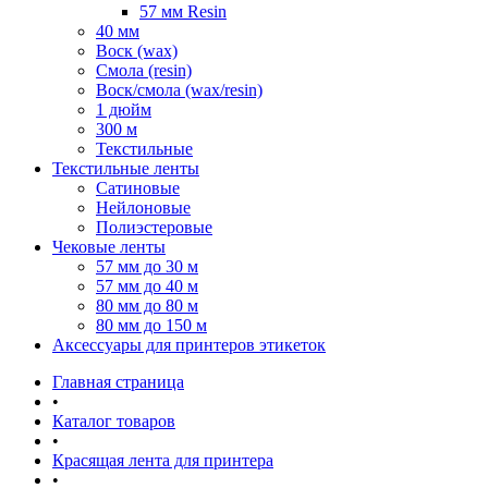
57 мм Resin
40 мм
Воск (wax)
Смола (resin)
Воск/смола (wax/resin)
1 дюйм
300 м
Текстильные
Текстильные ленты
Сатиновые
Нейлоновые
Полиэстеровые
Чековые ленты
57 мм до 30 м
57 мм до 40 м
80 мм до 80 м
80 мм до 150 м
Аксессуары для принтеров этикеток
Главная страница
•
Каталог товаров
•
Красящая лента для принтера
•