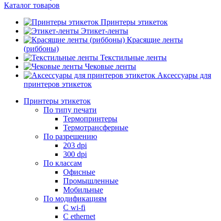
Каталог товаров
Принтеры этикеток
Этикет-ленты
Красящие ленты
(риббоны)
Текстильные ленты
Чековые ленты
Аксессуары для
принтеров этикеток
Принтеры этикеток
По типу печати
Термопринтеры
Термотрансферные
По разрешению
203 dpi
300 dpi
По классам
Офисные
Промышленные
Мобильные
По модификациям
С wi-fi
С ethernet