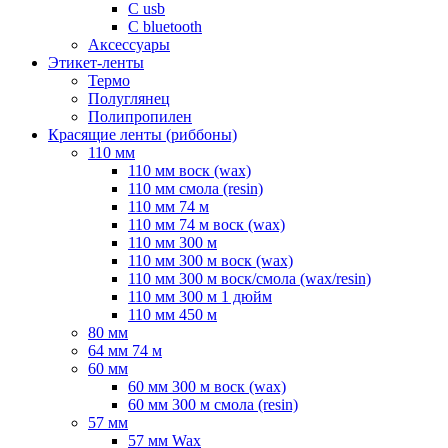
С usb
С bluetooth
Аксессуары
Этикет-ленты
Термо
Полуглянец
Полипропилен
Красящие ленты (риббоны)
110 мм
110 мм воск (wax)
110 мм смола (resin)
110 мм 74 м
110 мм 74 м воск (wax)
110 мм 300 м
110 мм 300 м воск (wax)
110 мм 300 м воск/смола (wax/resin)
110 мм 300 м 1 дюйм
110 мм 450 м
80 мм
64 мм 74 м
60 мм
60 мм 300 м воск (wax)
60 мм 300 м смола (resin)
57 мм
57 мм Wax